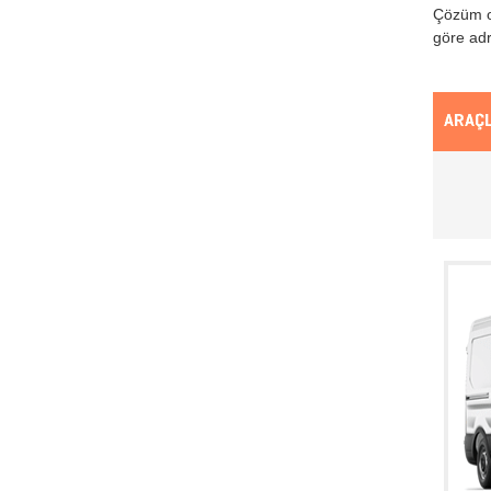
Çözüm or
göre adr