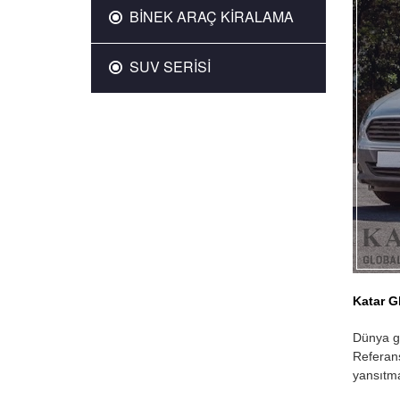
BİNEK ARAÇ KİRALAMA
SUV SERİSİ
Katar G
Dünya ge
Referans
yansıtma