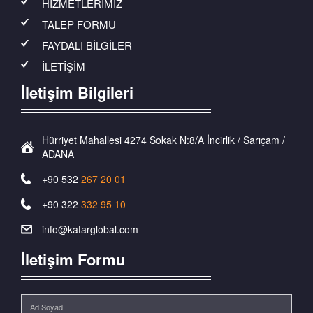
HİZMETLERİMİZ
TALEP FORMU
FAYDALI BİLGİLER
İLETİŞİM
İletişim Bilgileri
Hürriyet Mahallesi 4274 Sokak N:8/A İncirlik / Sarıçam /
ADANA
+90 532
267 20 01
+90 322
332 95 10
info@katarglobal.com
İletişim Formu